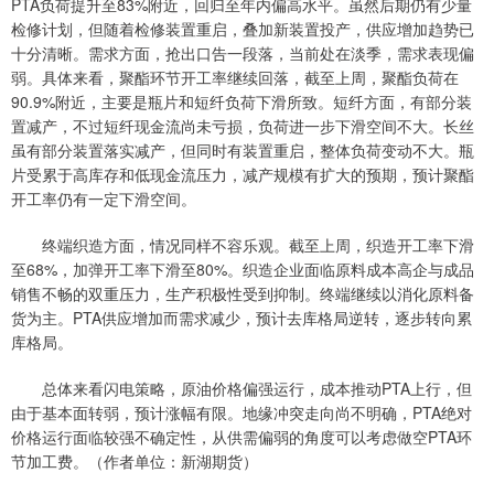
PTA负荷提升至83%附近，回归至年内偏高水平。虽然后期仍有少量
检修计划，但随着检修装置重启，叠加新装置投产，供应增加趋势已
十分清晰。需求方面，抢出口告一段落，当前处在淡季，需求表现偏
弱。具体来看，聚酯环节开工率继续回落，截至上周，聚酯负荷在
90.9%附近，主要是瓶片和短纤负荷下滑所致。短纤方面，有部分装
置减产，不过短纤现金流尚未亏损，负荷进一步下滑空间不大。长丝
虽有部分装置落实减产，但同时有装置重启，整体负荷变动不大。瓶
片受累于高库存和低现金流压力，减产规模有扩大的预期，预计聚酯
开工率仍有一定下滑空间。
终端织造方面，情况同样不容乐观。截至上周，织造开工率下滑
至68%，加弹开工率下滑至80%。织造企业面临原料成本高企与成品
销售不畅的双重压力，生产积极性受到抑制。终端继续以消化原料备
货为主。PTA供应增加而需求减少，预计去库格局逆转，逐步转向累
库格局。
总体来看闪电策略，原油价格偏强运行，成本推动PTA上行，但
由于基本面转弱，预计涨幅有限。地缘冲突走向尚不明确，PTA绝对
价格运行面临较强不确定性，从供需偏弱的角度可以考虑做空PTA环
节加工费。（作者单位：新湖期货）