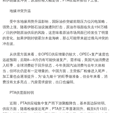
和伊朗爆发冲突，原油价格大幅走强，PTA在成本推动下上涨。
地缘冲突升温
受中东地缘局势升温影响，国际油价突破前期压力位闪电策略，
强势上涨。随着伊朗石油设施遭到打击，原油市场面临失去150万桶
／日的伊朗原油供应的风险，这意味着原油市场局面已经发生了明显
的变化。如果伊朗封锁霍尔木兹海峡，那么可能带来超过俄乌冲突的
冲击波。
从供需方面来看，非OPEC供应增量仍较大，OPEC+复产速度也
远超预期，后期8—9月仍有可能快速复产。需求端，美国汽油消费进
入旺季，全球消费处于回升状态，今年美国汽油消费与去年大体相
当，但环比仍是有一定增量的。中国方面，主营炼厂检修进入尾声，
加工量也会逐渐提升，为“金九银十”的旺季做准备，但全年来看，消
费没有太多亮点，汽柴需求疲软，出口也偏弱。
PTA供需面转弱
近期，PTA供应端集中复产而下游聚酯降负，基本面边际转弱。
供应方面，随着检修接近尾声，PTA开工率显著回升。截至6月13日，