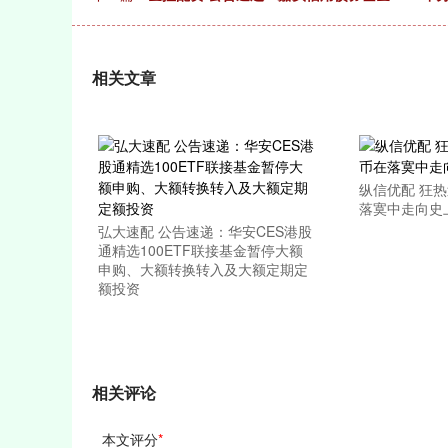
上证指数
3878.43
196.00
2.60%
56.15
相关文章
纵信优配 狂
落寞中走向史
弘大速配 公告速递：华安CES港股
通精选100ETF联接基金暂停大额
申购、大额转换转入及大额定期定
额投资
相关评论
本文评分
*