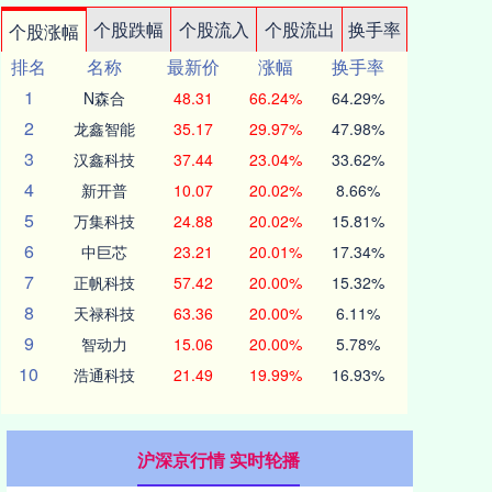
个股跌幅
个股流入
个股流出
换手率
个股涨幅
排名
名称
最新价
涨幅
换手率
1
N森合
48.31
66.24%
64.29%
2
龙鑫智能
35.17
29.97%
47.98%
3
汉鑫科技
37.44
23.04%
33.62%
4
新开普
10.07
20.02%
8.66%
5
万集科技
24.88
20.02%
15.81%
6
中巨芯
23.21
20.01%
17.34%
7
正帆科技
57.42
20.00%
15.32%
8
天禄科技
63.36
20.00%
6.11%
9
智动力
15.06
20.00%
5.78%
10
浩通科技
21.49
19.99%
16.93%
沪深京行情 实时轮播