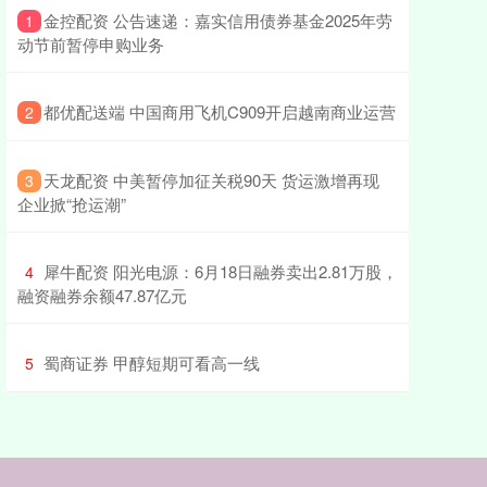
​金控配资 公告速递：嘉实信用债券基金2025年劳
1
动节前暂停申购业务
​都优配送端 中国商用飞机C909开启越南商业运营
2
​天龙配资 中美暂停加征关税90天 货运激增再现
3
企业掀“抢运潮”
​犀牛配资 阳光电源：6月18日融券卖出2.81万股，
4
融资融券余额47.87亿元
​蜀商证券 甲醇短期可看高一线
5