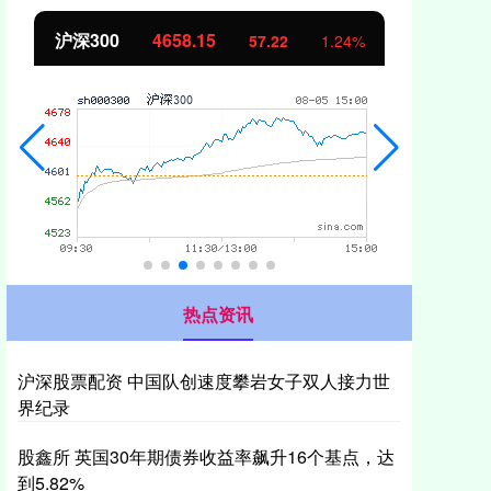
沪深300
4658.15
北
57.22
1.24%
热点资讯
沪深股票配资 中国队创速度攀岩女子双人接力世
界纪录
股鑫所 英国30年期债券收益率飙升16个基点，达
到5.82%