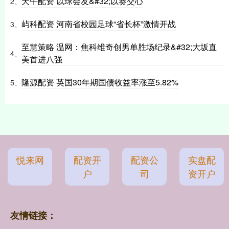
天牛配资 以球会友&#32;以赛交心
2、
屿科配资 河南省校园足球“省长杯”激情开战
3、
至慧策略 温网：焦科维奇创男单胜场纪录&#32;大坂直
4、
美首进八强
隆源配资 英国30年期国债收益率涨至5.82%
5、
悦来网
配资开
配资公
实盘配
户
司
资开户
友情链接：