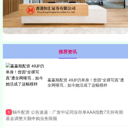
推荐资讯
赢赢顺配资 49岁仍单身！曾因“全裸写真”遭
全网唾骂，如今她活成了这幅模样
​蜗牛配资 公告速递：广发中证同业存单AAA指数7天持有期
1
基金调整大额申购业务限额