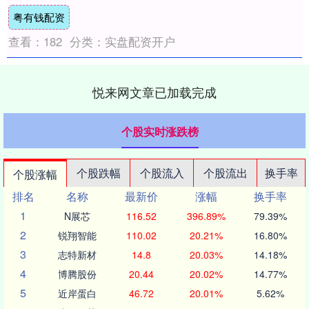
联合国总部。如果有人认为这只是一次普通
粤有钱配资
的外交访....
查看：
182
分类：
实盘配资开户
悦来网文章已加载完成
个股实时涨跌榜
个股跌幅
个股流入
个股流出
换手率
个股涨幅
排名
名称
最新价
涨幅
换手率
1
N展芯
116.52
396.89%
79.39%
2
锐翔智能
110.02
20.21%
16.80%
3
志特新材
14.8
20.03%
14.18%
4
博腾股份
20.44
20.02%
14.77%
5
近岸蛋白
46.72
20.01%
5.62%