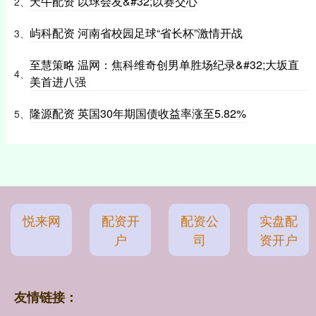
天牛配资 以球会友&#32;以赛交心
2、
屿科配资 河南省校园足球“省长杯”激情开战
3、
至慧策略 温网：焦科维奇创男单胜场纪录&#32;大坂直
4、
美首进八强
隆源配资 英国30年期国债收益率涨至5.82%
5、
悦来网
配资开
配资公
实盘配
户
司
资开户
友情链接：