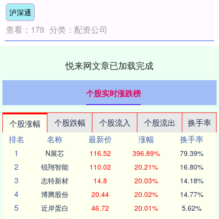
经过周末谈判后同意临时性大幅降低关....
泸深通
查看：
179
分类：
配资公司
悦来网文章已加载完成
个股实时涨跌榜
个股跌幅
个股流入
个股流出
换手率
个股涨幅
排名
名称
最新价
涨幅
换手率
1
N展芯
116.52
396.89%
79.39%
2
锐翔智能
110.02
20.21%
16.80%
3
志特新材
14.8
20.03%
14.18%
4
博腾股份
20.44
20.02%
14.77%
5
近岸蛋白
46.72
20.01%
5.62%