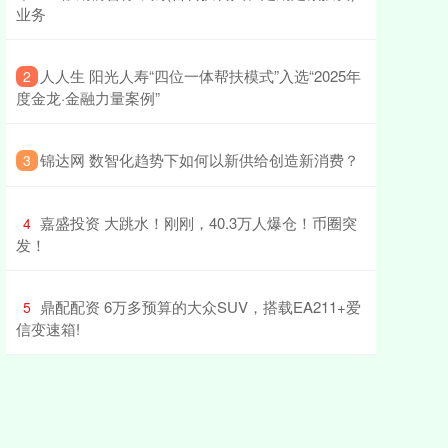
业务
​人人生 阳光人寿“四位一体帮扶模式”入选“2025年
2
度金龙·金融力量案例”
​锦达网 数智化趋势下如何以新供给创造新消费？
3
​嘉盛投资 大跳水！刚刚，40.3万人爆仓！币圈突
4
发！
​鼎配配资 6万多预算的大众SUV，搭载EA211+爱
5
信变速箱!