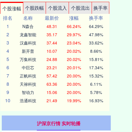
个股跌幅
个股流入
个股流出
换手率
个股涨幅
排名
名称
最新价
涨幅
换手率
1
N森合
48.31
66.24%
64.29%
2
龙鑫智能
35.17
29.97%
47.98%
3
汉鑫科技
37.44
23.04%
33.62%
4
新开普
10.07
20.02%
8.66%
5
万集科技
24.88
20.02%
15.81%
6
中巨芯
23.21
20.01%
17.34%
7
正帆科技
57.42
20.00%
15.32%
8
天禄科技
63.36
20.00%
6.11%
9
智动力
15.06
20.00%
5.78%
10
浩通科技
21.49
19.99%
16.93%
沪深京行情 实时轮播