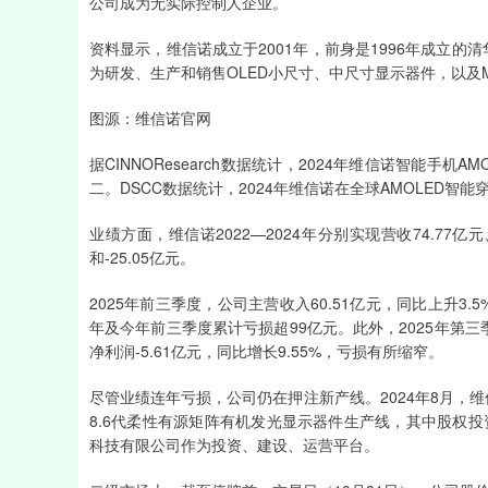
公司成为无实际控制人企业。
上证指数
3878.33
196.00
2.60%
-0.10
资料显示，维信诺成立于2001年，前身是1996年成立的清
为研发、生产和销售OLED小尺寸、中尺寸显示器件，以及Mic
图源：维信诺官网
据CINNOResearch数据统计，2024年维信诺智能手
二。DSCC数据统计，2024年维信诺在全球AMOLED智
业绩方面，维信诺2022—2024年分别实现营收74.77亿元、5
和-25.05亿元。
2025年前三季度，公司主营收入60.51亿元，同比上升3.
年及今年前三季度累计亏损超99亿元。此外，2025年第三季
净利润-5.61亿元，同比增长9.55%，亏损有所缩窄。
尽管业绩连年亏损，公司仍在押注新产线。2024年8月，
8.6代柔性有源矩阵有机发光显示器件生产线，其中股权投
科技有限公司作为投资、建设、运营平台。