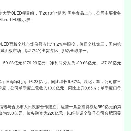
深证成指
0.00
0.00%
0.00
0.00%
华大学OLED项目组，于2018年“借壳”黑牛食品上市，公司主要业务
ro-LED显示屏。
机AMOLED面板全球市场份额占比11.2%牛跟投，位居全球第三，国内第
能穿戴面板市场，以27%的出货占比，排名全球第一。
9.26亿元和79.29亿元，净利润分别为-20.66亿元、-37.26亿元
5%；归母净利润-16.23亿元，同比增长9.67%。以此计算，公司前三
度，公司单季度主营收入19.3亿元，同比上升0.85%；单季度归母
维信诺与合肥市人民政府合作建立并运营一条总投资额达550亿元的第
资为330亿元、债务融资为220亿元，以维信诺全资子公司合肥国显