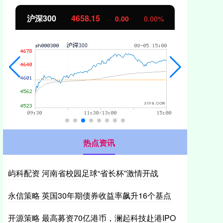
沪深300
4658.15
北
0.00
0.00%
热点资讯
屿科配资 河南省校园足球“省长杯”激情开战
永信策略 英国30年期债券收益率飙升16个基点
开源策略 最高募资70亿港币，澜起科技赴港IPO