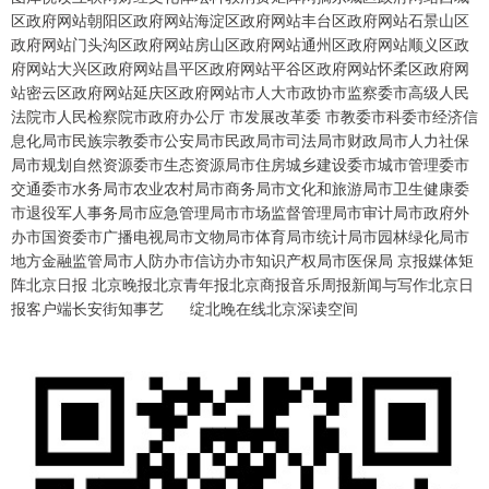
区政府网站朝阳区政府网站海淀区政府网站丰台区政府网站石景山区
政府网站门头沟区政府网站房山区政府网站通州区政府网站顺义区政
府网站大兴区政府网站昌平区政府网站平谷区政府网站怀柔区政府网
站密云区政府网站延庆区政府网站市人大市政协市监察委市高级人民
法院市人民检察院市政府办公厅 市发展改革委 市教委市科委市经济信
息化局市民族宗教委市公安局市民政局市司法局市财政局市人力社保
局市规划自然资源委市生态资源局市住房城乡建设委市城市管理委市
交通委市水务局市农业农村局市商务局市文化和旅游局市卫生健康委
市退役军人事务局市应急管理局市市场监督管理局市审计局市政府外
办市国资委市广播电视局市文物局市体育局市统计局市园林绿化局市
地方金融监管局市人防办市信访办市知识产权局市医保局 京报媒体矩
阵北京日报 北京晚报北京青年报北京商报音乐周报新闻与写作北京日
报客户端长安街知事艺 绽北晚在线北京深读空间