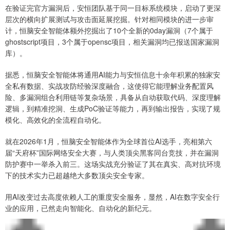
在验证完官方漏洞后，安恒团队基于同一目标系统模块，启动了更深
层次的横向扩展测试与攻击面延展挖掘。针对相同模块的进一步审
计，恒脑安全智能体额外挖掘出了10个全新的0day漏洞（7个属于
ghostscript项目，3个属于opensc项目，相关漏洞均已报送国家漏洞
库）。
据悉，恒脑安全智能体将通用AI能力与安恒信息十余年积累的独家安
全私有数据、实战攻防经验深度融合，这使得它能理解业务配置风
险、多漏洞组合利用链等复杂场景，具备从自动获取代码、深度理解
逻辑，到精准挖洞、生成PoC验证等能力，再到输出报告，实现了规
模化、高效化的全流程自动化。
就在2026年1月，恒脑安全智能体作为全球首位AI选手，亮相第六
届“天府杯”国际网络安全大赛，与人类顶尖黑客同台竞技，并在漏洞
防护赛中一举杀入前三。这场实战充分验证了其在真实、高对抗环境
下的技术实力已超越绝大多数顶尖安全专家。
用AI改变过去高度依赖人工的重度安全服务，显然，AI在数字安全行
业的应用，已然走向智能化、自动化的新纪元。