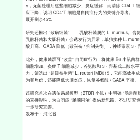
γ，无菌处理后这些细胞减少、炎症缓解；而清除 CD4⁺
深证成指
14110.12
21.92
0.57%
-34.08
应下降，说明 CD4⁺T 细胞是自闭症行为的关键介导者。
展开剩余45%
研究还揪出 “致病细菌”—— 乳酸杆菌属的 L. murin
乳酸杆菌和大肠杆菌）会诱发行为异常，单独接种 L. mur
酸升高、GABA 降低（致兴奋 / 抑制失衡），神经毒素 3
此外，健康菌群可 “改善” 自闭症行为：将健康 B6 小鼠菌群
细胞增加、炎症 T 细胞减少，谷氨酸和 3 - 羟基戊二酸
力，筛选出 “超级益生菌” L. reuteri IMB015，
为和焦虑，还能降低大脑炎症，恢复谷氨酸 / GABA 平衡。
该研究首次在遗传易感模型（BTBR 小鼠）中明确 “肠道菌
的直接影响，为自闭症 “肠脑同治” 提供新思路。不过研
一步研究完善。
发布于：河北省