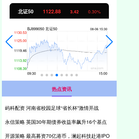
北证50
1122.88
创业
3.42
0.30%
热点资讯
屿科配资 河南省校园足球“省长杯”激情开战
永信策略 英国30年期债券收益率飙升16个基点
开源策略 最高募资70亿港币，澜起科技赴港IPO