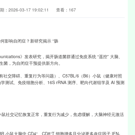
期：2026-03-17 19:02:11
查看：167
nications》发表研究，揭开肠道菌群通过免疫系统 “遥控” 大脑、
生菌，为自闭症干预提供新方向。
有社交障碍、重复行为等问题）、C57BL/6（B6）小鼠（健康对照
测试、免疫细胞分析、16S rRNA 测序、靶向代谢组学及 AI 预测
BR 小鼠社交记忆恢复正常，重复行为减少，焦虑缓解，大脑神经元激活
小鼠大脑中 CD4⁺、CD8⁺T 细胞增多且分泌更多炎症因子 IFN-