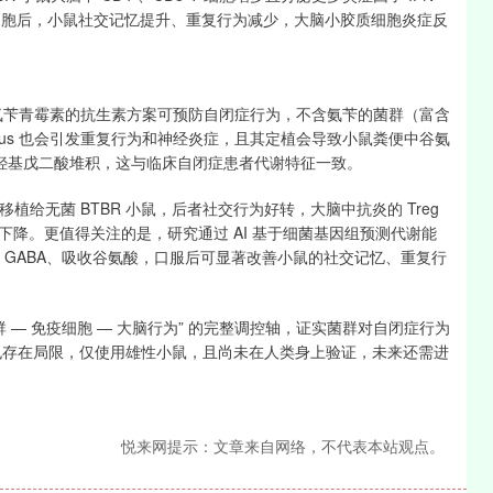
T 细胞后，小鼠社交记忆提升、重复行为减少，大脑小胶质细胞炎症反
沪深300
4651.31
-0.24%
-6.85
-0.15%
us。含氨苄青霉素的抗生素方案可预防自闭症行为，不含氨苄的菌群（富含
inus 也会引发重复行为和神经炎症，且其定植会导致小鼠粪便中谷氨
 - 羟基戊二酸堆积，这与临床自闭症患者代谢特征一致。
移植给无菌 BTBR 小鼠，后者社交行为好转，大脑中抗炎的 Treg
水平下降。更值得关注的是，研究通过 AI 基于细菌基因组预测代谢能
它能高效生成 GABA、吸收谷氨酸，口服后可显著改善小鼠的社交记忆、重复行
群 — 免疫细胞 — 大脑行为” 的完整调控轴，证实菌群对自闭症行为
究也存在局限，仅使用雄性小鼠，且尚未在人类身上验证，未来还需进
悦来网提示：文章来自网络，不代表本站观点。