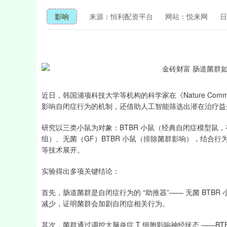
影响
来源：恒利配资平台
网站：悦来网
日
近日，韩国浦项科技大学等机构的科学家在《Nature Commu
影响自闭症行为的机制，还借助人工智能筛选出潜在治疗益
研究以三类小鼠为对象：BTBR 小鼠（经典自闭症模型鼠，
组）、无菌（GF）BTBR 小鼠（排除菌群影响），结合行为学
等技术展开。
实验得出多项关键结论：
首先，肠道菌群是自闭症行为的 “助推器”—— 无菌 BT
减少，证明菌群会加剧自闭症相关行为。
其次，菌群通过调控大脑炎症 T 细胞影响神经状态 ——BTBR 