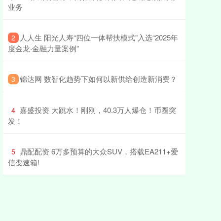
业务
​人人生 阳光人寿“四位一体帮扶模式”入选“2025年
2
度金龙·金融力量案例”
​锦达网 数智化趋势下如何以新供给创造新消费？
3
​嘉盛投资 大跳水！刚刚，40.3万人爆仓！币圈突
4
发！
​鼎配配资 6万多预算的大众SUV，搭载EA211+爱
5
信变速箱!