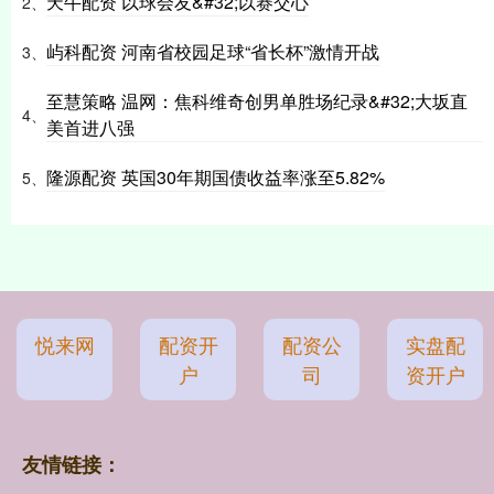
天牛配资 以球会友&#32;以赛交心
2、
屿科配资 河南省校园足球“省长杯”激情开战
3、
至慧策略 温网：焦科维奇创男单胜场纪录&#32;大坂直
4、
美首进八强
隆源配资 英国30年期国债收益率涨至5.82%
5、
悦来网
配资开
配资公
实盘配
户
司
资开户
友情链接：