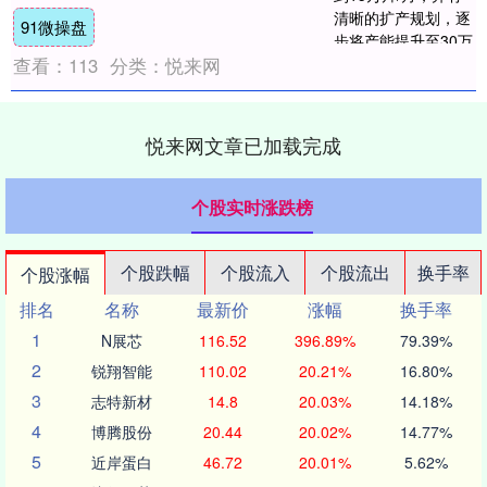
关系活动主要内容介绍： 一、公....
91微操盘
查看：
113
分类：
悦来网
悦来网文章已加载完成
个股实时涨跌榜
个股跌幅
个股流入
个股流出
换手率
个股涨幅
排名
名称
最新价
涨幅
换手率
1
N展芯
116.52
396.89%
79.39%
2
锐翔智能
110.02
20.21%
16.80%
3
志特新材
14.8
20.03%
14.18%
4
博腾股份
20.44
20.02%
14.77%
5
近岸蛋白
46.72
20.01%
5.62%