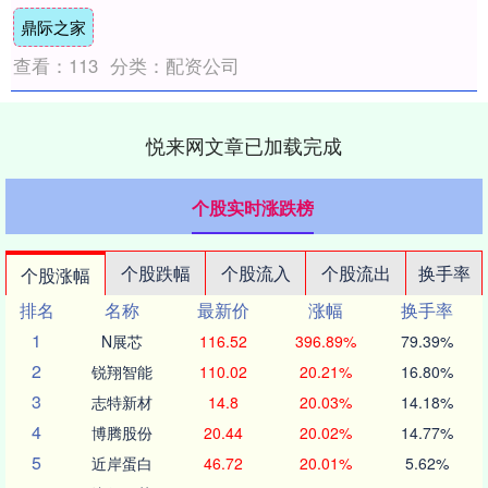
名巴林、沙特阿拉伯、卡塔尔、阿联酋和约
鼎际之家
旦5....
查看：
113
分类：
配资公司
悦来网文章已加载完成
个股实时涨跌榜
个股跌幅
个股流入
个股流出
换手率
个股涨幅
排名
名称
最新价
涨幅
换手率
1
N展芯
116.52
396.89%
79.39%
2
锐翔智能
110.02
20.21%
16.80%
3
志特新材
14.8
20.03%
14.18%
4
博腾股份
20.44
20.02%
14.77%
5
近岸蛋白
46.72
20.01%
5.62%