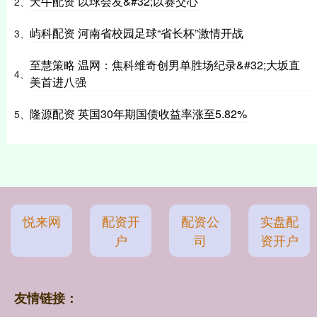
天牛配资 以球会友&#32;以赛交心
2、
屿科配资 河南省校园足球“省长杯”激情开战
3、
至慧策略 温网：焦科维奇创男单胜场纪录&#32;大坂直
4、
美首进八强
隆源配资 英国30年期国债收益率涨至5.82%
5、
悦来网
配资开
配资公
实盘配
户
司
资开户
友情链接：