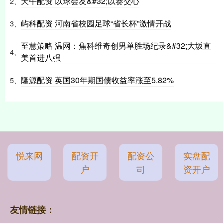
天牛配资 以球会友&#32;以赛交心
2、
屿科配资 河南省校园足球“省长杯”激情开战
3、
至慧策略 温网：焦科维奇创男单胜场纪录&#32;大坂直
4、
美首进八强
隆源配资 英国30年期国债收益率涨至5.82%
5、
悦来网
配资开
配资公
实盘配
户
司
资开户
友情链接：