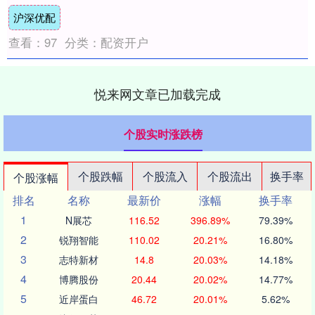
拉国从中国购买的老朋友，它在演习中精准
沪深优配
地用导弹....
查看：
97
分类：
配资开户
悦来网文章已加载完成
个股实时涨跌榜
个股跌幅
个股流入
个股流出
换手率
个股涨幅
排名
名称
最新价
涨幅
换手率
1
N展芯
116.52
396.89%
79.39%
2
锐翔智能
110.02
20.21%
16.80%
3
志特新材
14.8
20.03%
14.18%
4
博腾股份
20.44
20.02%
14.77%
5
近岸蛋白
46.72
20.01%
5.62%