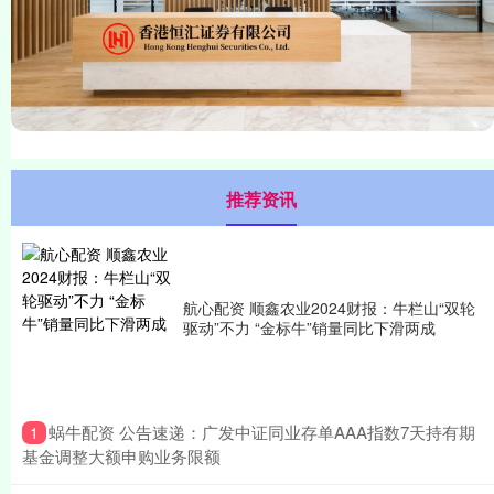
推荐资讯
航心配资 顺鑫农业2024财报：牛栏山“双轮
驱动”不力 “金标牛”销量同比下滑两成
​蜗牛配资 公告速递：广发中证同业存单AAA指数7天持有期
1
基金调整大额申购业务限额