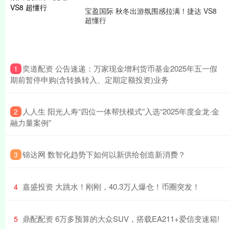
宝盈国际 秋冬出游氛围感拉满！捷达 VS8
超懂行
​奕道配资 公告速递：万家现金增利货币基金2025年五一假
1
期前暂停申购(含转换转入、定期定额投资)业务
​人人生 阳光人寿“四位一体帮扶模式”入选“2025年度金龙·金
2
融力量案例”
​锦达网 数智化趋势下如何以新供给创造新消费？
3
​嘉盛投资 大跳水！刚刚，40.3万人爆仓！币圈突发！
4
​鼎配配资 6万多预算的大众SUV，搭载EA211+爱信变速箱!
5