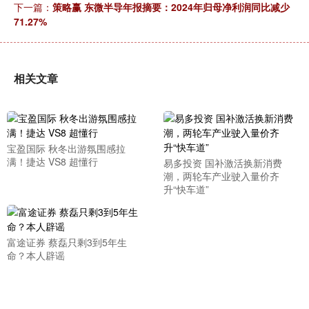
下一篇：
策略赢 东微半导年报摘要：2024年归母净利润同比减少
71.27%
相关文章
宝盈国际 秋冬出游氛围感拉
满！捷达 VS8 超懂行
易多投资 国补激活换新消费
潮，两轮车产业驶入量价齐
升“快车道”
富途证券 蔡磊只剩3到5年生
命？本人辟谣